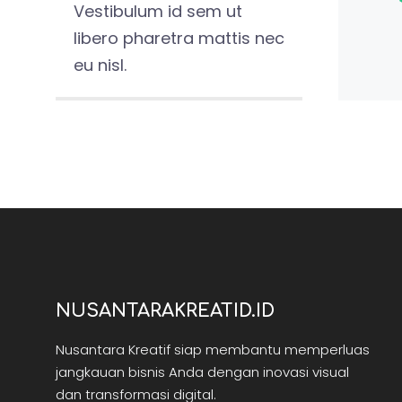
Vestibulum id sem ut
libero pharetra mattis nec
eu nisl.
NUSANTARAKREATID.ID
Nusantara Kreatif siap membantu memperluas
jangkauan bisnis Anda dengan inovasi visual
dan transformasi digital.