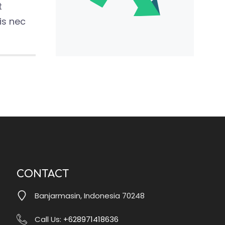
t
is nec
CONTACT
Banjarmasin, Indonesia 70248
Call Us:
+628971418636