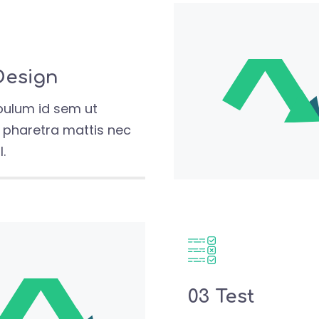
Design
bulum id sem ut
o pharetra mattis nec
l.
03 Test