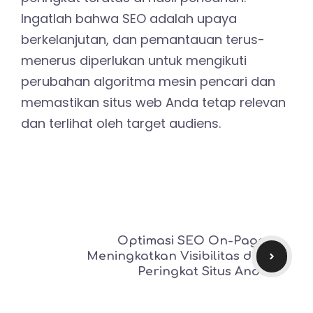
Ingatlah bahwa SEO adalah upaya
berkelanjutan, dan pemantauan terus-
menerus diperlukan untuk mengikuti
perubahan algoritma mesin pencari dan
memastikan situs web Anda tetap relevan
dan terlihat oleh target audiens.
Optimasi SEO On-Page:
Meningkatkan Visibilitas dan
Peringkat Situs Anda