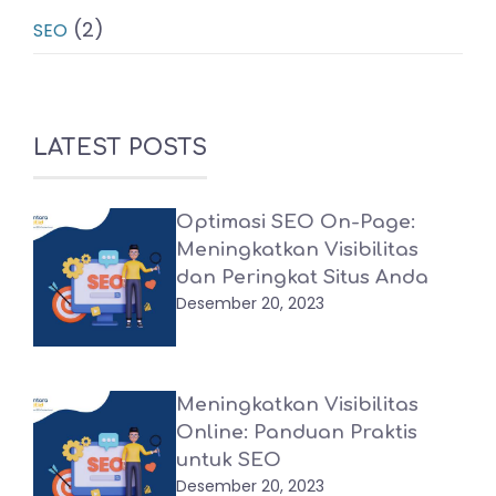
(2)
SEO
LATEST POSTS
Optimasi SEO On-Page:
Meningkatkan Visibilitas
dan Peringkat Situs Anda
Desember 20, 2023
Meningkatkan Visibilitas
Online: Panduan Praktis
untuk SEO
Desember 20, 2023