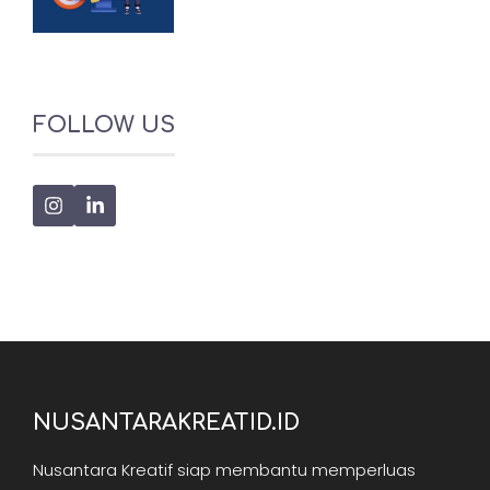
FOLLOW US
NUSANTARAKREATID.ID
Nusantara Kreatif siap membantu memperluas