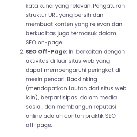
kata kunci yang relevan. Pengaturan
struktur URL yang bersih dan
membuat konten yang relevan dan
berkualitas juga termasuk dalam
SEO on-page.
SEO Off-Page
: Ini berkaitan dengan
aktivitas di luar situs web yang
dapat mempengaruhi peringkat di
mesin pencari. Backlinking
(mendapatkan tautan dari situs web
lain), berpartisipasi dalam media
sosial, dan membangun reputasi
online adalah contoh praktik SEO
off-page.