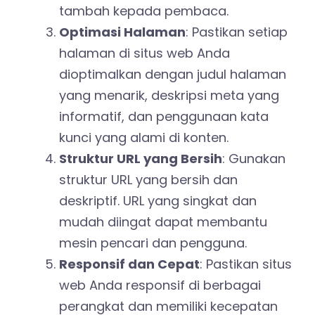
tambah kepada pembaca.
Optimasi Halaman
: Pastikan setiap
halaman di situs web Anda
dioptimalkan dengan judul halaman
yang menarik, deskripsi meta yang
informatif, dan penggunaan kata
kunci yang alami di konten.
Struktur URL yang Bersih
: Gunakan
struktur URL yang bersih dan
deskriptif. URL yang singkat dan
mudah diingat dapat membantu
mesin pencari dan pengguna.
Responsif dan Cepat
: Pastikan situs
web Anda responsif di berbagai
perangkat dan memiliki kecepatan