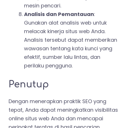
mesin pencari.
Analisis dan Pemantauan
:
Gunakan alat analisis web untuk
melacak kinerja situs web Anda.
Analisis tersebut dapat memberikan
wawasan tentang kata kunci yang
efektif, sumber lalu lintas, dan
perilaku pengguna.
Penutup
Dengan menerapkan praktik SEO yang
tepat, Anda dapat meningkatkan visibilitas
online situs web Anda dan mencapai
peringkat teratas di hasil pencarian.